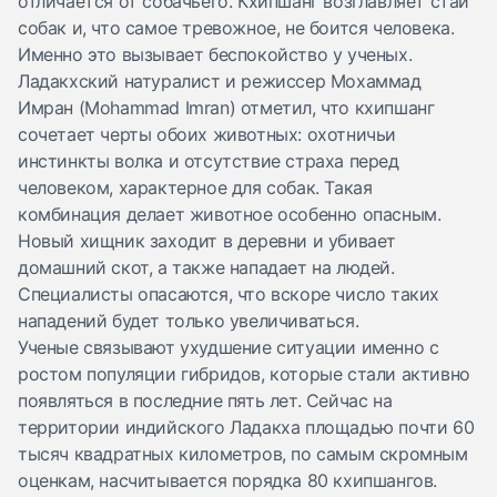
отличается от собачьего. Кхипшанг возглавляет стаи
собак и, что самое тревожное, не боится человека.
Именно это вызывает беспокойство у ученых.
Ладакхский натуралист и режиссер Мохаммад
Имран (Mohammad Imran) отметил, что кхипшанг
сочетает черты обоих животных: охотничьи
инстинкты волка и отсутствие страха перед
человеком, характерное для собак. Такая
комбинация делает животное особенно опасным.
Новый хищник заходит в деревни и убивает
домашний скот, а также нападает на людей.
Специалисты опасаются, что вскоре число таких
нападений будет только увеличиваться.
Ученые связывают ухудшение ситуации именно с
ростом популяции гибридов, которые стали активно
появляться в последние пять лет. Сейчас на
территории индийского Ладакха площадью почти 60
тысяч квадратных километров, по самым скромным
оценкам, насчитывается порядка 80 кхипшангов.