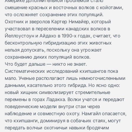
Америке дополнительной проблемой стало
смешение красных и восточных волков с койотами,
что осложняет сохранение этих популяций.
Охотник и зверолов Картер Нимайер, который
участвовал в переселении канадских волков в
Йеллоустоун и Айдахо в 1990-х годах, считает, что
бесконтрольную гибридизацию этих животных
нельзя допускать, поскольку она угрожает
сохранению диких популяций волков.
Что будет дальше — никто не знает.
Систематических исследований кхипшангов пока
мало. Ученые располагают лишь немногочисленными
данными, касательно этого гибрида. Но ясно одно:
новый хищник символизирует стремительные
перемены в горах Ладакха. Волки
учатся и передают
поведенческие модели
внутри стаи через
наблюдение и совместную охоту. Намгайл опасается,
что кхипшанги, доминируя в собачьих стаях, могут
передать волчьи охотничьи навыки бродячим